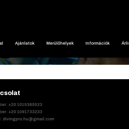
al
Ajánlatok
Merülőhelyek
Információk
Árl
csolat
Viber: +20 1015385523
Viber: +20 1091733233
il: divingpro.hu@gmail.com