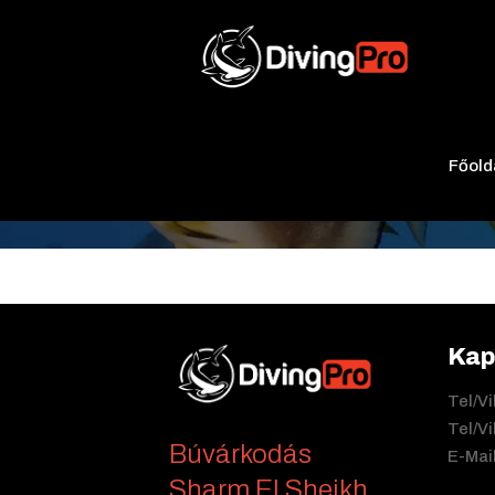
Merülőhelyek
Főold
Kap
Tel/
Tel/
Búvárkodás
E-Ma
Sharm El Sheikh